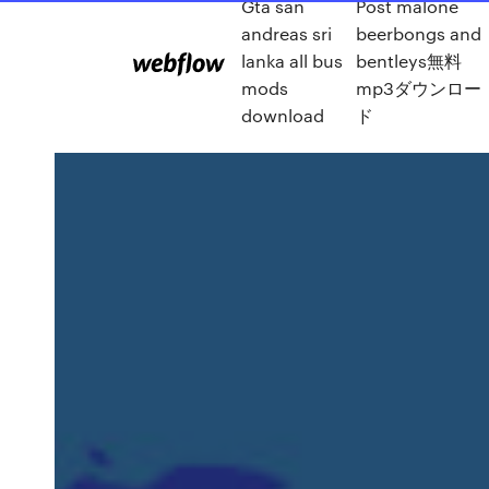
Gta san
Post malone
andreas sri
beerbongs and
lanka all bus
bentleys無料
mods
mp3ダウンロー
download
ド