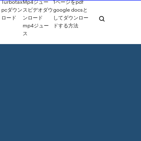
Turbotax
Mp4ジュー
1ページをpdf
pcダウン
スビデオダウ
google docsと
ロード
ンロード
してダウンロー
mp4ジュー
ドする方法
ス