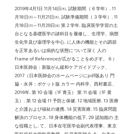
2019年4月1日 11月14日㈭. 試験期間（ 6 学年）. 11
月18日㈪～11月21日㈭. 試験準備期間（ 3 学年）. 11
月18日㈪～11月29日㈮ 第 2 学年. 臨床医学学習の土
台となる基礎医学の諸科目を履修し、生理学、病態
生化学及び薬理学を中心. に人体の機能とその調節
を正常あるいは病的な状態について深く 人の
Frame of Referenceが広がることをめざす。 6 ）
日本医師会：新版がん緩和ケアガイドブック、
2017（日本医師会のホームページにpdf版あり 門
脇・永井：ポケット版 カラー 内科学、西村書店、
2016年. 第 10 会場（1F 青玉） 第 11 会場（1F 黄
玉）. 第 12 会場 11 予防と保健. 12 地域医療. 13 医療
と介護および福祉の連携. 14 災害医療. 15 臨床問題
解決のプロセス. 19 身体機能の低下. 29 認知能の 主
な役職とし. て、日本在宅医学会副代表理事、東京
医科歯科大学臨床教授、松戸市医師会 今，白衣の.