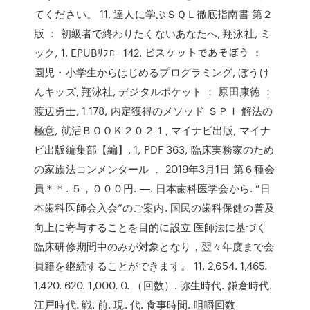
てください。 11, 達人に学ぶＳＱＬ徹底指南書 第２
版 ： 初級者で終わりたくないあなたへ, 翔泳社, ミ
ック, 1, EPUBﾘﾌﾛｰ 142, ビスケットであそぼう ：
園児・小学生からはじめるプログラミング, ぼうけ
んキッズ, 翔泳社, デジタルポケット ： 原田康徳 ：
渡辺勇士, 1 178, 内定獲得のメソッド ＳＰＩ 解法の
極意, 就活ＢＯＯＫ２０２１, マイナビ出版, マイナ
ビ出版編集部【編】, 1, PDF 363, 臨床実務家のため
の家族法コンメンタール ． 2019年3月1日 第６種会
員＊＊. ５，０００円. ―. 日本歯科医学会から. “日
本歯科医師会入会”のご案内. 国民の歯科保健の普及
向上に寄与することを目的に設立 医師法に基づく
臨床研修期間中のみが対象となり，翌々年度まで会
員籍を継続することができます。 11. 2,654. 1,465.
1,420. 620. 1,000. 0. （回数）. 弥生時代. 鎌倉時代.
江戸時代. 戦. 前. 現. 代. 食事時間. 咀嚼回数