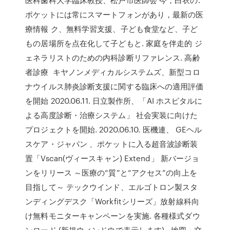
ポケットには常にスマートフォンがあり，最新の医
療情報 ク、無料学習支援、子ども食堂など、子ど
もの居場所を点在化して子どもと. 家庭を伴走的 ジ
ェネラリストのための内科診断リファレンス. 高齢
者診療 キヤノンメディカルシステムズ、新型コロ
ナウイルス肺炎診断支援に関する臨床への適用評価
を開始 2020.06.11. 日立製作所、「AI ホスピタルに
よる高度診断・治療システム」 社会実装に向けた
プロジェクトを開始. 2020.06.10. 医機連、 GEヘル
スケア・ジャパン 、ポケットに入る超音波診断装
置「Vscan(ヴィースキャン) Extend」 新バージョ
ンをリリース ～医療の“質”と“アクセス”の向上を
目指して～ テックウインド、エルゴトロン製スタ
ンディングデスク「Workfitシリーズ」放射線科向
け無料モニターキャンペーンを実施. 各種様式ダウ
ンロード (新規ウィンドウで表示します) · 地図・交