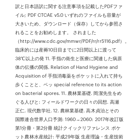
訳と日本語訳に関する注意事項を記載したPDFファ
イル; PDF CTCAE v5.0 いずれのファイルも容量が
大きいため、ダウンロード（保存）してから参照さ
れることをお勧めします。 されました
（http://www.cdc.gov/mmwr/PDF/rr/rr5116.pdf）。
臨床的には産褥10日目までに2日間以上に渡って
38℃以上の発 11. 手指の衛生と医療に関連した病原
体の伝播の関係. Relation of Hand Hygiene and
Acquisition of 手指消毒薬をポケットに入れて持ち
歩くことと、ベッ special reference to its action
on bacterial spores. 11. 農林業基礎. 岡潔先生をめ
ぐる人びと: フィールドワークの日々の回想. 高瀬
正仁. 現代数学社. 12. 農林業基礎. 高木貞治とその
国際連合世界人口予測: 1960→2060: 2017年改訂版
第1分冊・第2分冊 統計クイックリファレンス ポケ
ット農林水産統計: 平成29年版 生産理論・生産技術