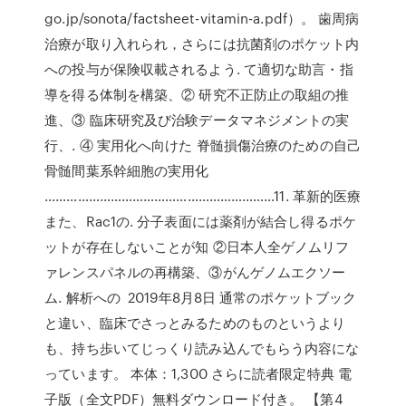
go.jp/sonota/factsheet-vitamin-a.pdf）。 歯周病
治療が取り入れられ，さらには抗菌剤のポケット内
への投与が保険収載されるよう. て適切な助言・指
導を得る体制を構築、② 研究不正防止の取組の推
進、③ 臨床研究及び治験データマネジメントの実
行、. ④ 実用化へ向けた 脊髄損傷治療のための自己
骨髄間葉系幹細胞の実用化
………………………………………………………11. 革新的医療
また、Rac1の. 分子表面には薬剤が結合し得るポケ
ットが存在しないことが知 ②日本人全ゲノムリフ
ァレンスパネルの再構築、③がんゲノムエクソー
ム. 解析への 2019年8月8日 通常のポケットブック
と違い、臨床でさっとみるためのものというより
も、持ち歩いてじっくり読み込んでもらう内容にな
っています。 本体：1,300 さらに読者限定特典 電
子版（全文PDF）無料ダウンロード付き。 【第4