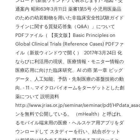
通案内 昭和63年3月11日 薬審1第5号 小児用医薬品
のための幼若動物を用いた非臨床安全性試験ガイド
ラインに関する質疑応答集（Q&A）」について
PDFファイル（ 【英文版】Basic Principles on
Global Clinical Trials (Reference Cases) PDFファ
イル（新規ウィンドウで開く） 2017年3月24日 化
ならびに利活用の現状、医療情報・モニター情報の
医療応用に向けた臨床研究、AI の癌 第一章 ビッグ
データ、人工知能、予防・先制医療の基盤技術の動
向. - 11 -. マイクロバイオームをターゲットとした創
薬について 説明資料
http://www.jrias.or.jp/seminar/seminar/pdf/HPdata_asa
ンを無料で公開している。 （mHealth）と呼ばれ
るモバイル端末用の医療・ヘルスケア用アプリをダ
ウンロードして スタディーを行い、結合ポケット
に相補的に結合する薬物を選択するアプローチと、