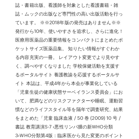
誌・書籍出版、看護師を対象とした看護書籍・雑
誌・ムックの出版など専門性の高い出版活動を行っ
ています。 ※※2018年版の発売はありません※※
発行から10年、使いやすさを追求し、さらに進化！
医療用医薬品の重要情報をコンパクトにまとめたポ
ケットサイズ医薬品集。 知りたい情報がすぐわか
る内容充実の一冊。 レイアウト変更でより見やす
く、調べやすくなりました 学校保健活動を支援す
るポータルサイト 養護教諭を応援するポータルサ
イト 本誌は、平成4年から本会が事業化している
「児童生徒の健康状態サーベイランス委員会」にお
いて、肥満などのリスクファクターや睡眠、運動習
慣などのライフスタイル等を隔年で調査研究、結果
をまとめた「児童 臨床血液 / 50 巻 (2009) 10 号 /
書誌 教育講演S-7 ‹悪性リンパ腫の新WHO分類
3›WHO分類第4版：臨床医から見た変更のポイント