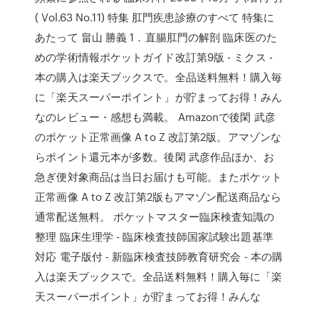
( Vol.63 No.11) 特集 肛門疾患診療のすべて 特集に
あたって 畠山 勝義 1．直腸肛門の解剖 臨床医のた
めの学術情報ポケットガイド改訂第9版 - ミクス -
本の購入は楽天ブックスで。全品送料無料！購入毎
に「楽天スーパーポイント」が貯まってお得！みん
なのレビュー・感想も満載。 Amazonで後閑 武彦
のポケット正常画像 A to Z 改訂第2版。アマゾンな
らポイント還元本が多数。後閑 武彦作品ほか、お
急ぎ便対象商品は当日お届けも可能。またポケット
正常画像 A to Z 改訂第2版もアマゾン配送商品なら
通常配送無料。 ポケットマスター臨床検査知識の
整理 臨床生理学 - 臨床検査技師国家試験出題基準
対応 電子版付 - 新臨床検査技師教育研究会 - 本の購
入は楽天ブックスで。全品送料無料！購入毎に「楽
天スーパーポイント」が貯まってお得！みんな