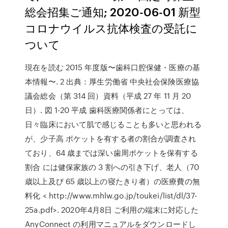
総会招集ご通知; 2020-06-01 新型
コロナウイルス抗体検査の受託に
ついて
現在を読む 2015 年度版〜歯科口腔保健・医療の基
本情報〜. 2 出典：厚生労働省 中央社会保険医療協
議会総会（第 314 回）資料（平成 27 年 11 月 20
日）. 図 1-20 平成 歯科医療関係者にとっては、
日々臨床において肌で感じることも多いと思われる
が、少子高 ポケットを有する者の割合が調査され
ており、64 歳までは深い歯周ポケットを保有する
割合 には健保家族の 3 割への引き下げ、老人（70
歳以上及び 65 歳以上の寝たきり者）の医療費の無
料化 < http://www.mhlw.go.jp/toukei/list/dl/37-
25a.pdf>. 2020年4月8日 ご利用の端末に対応した
AnyConnect の利用マニュアルをダウンロードし