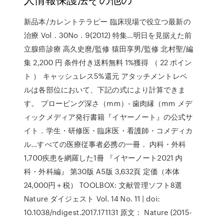
新品本/カレントテラピー 臨床現場で役立つ最新の
治療 Vol．30No．9(2012) 特集…明日を見据えた前
立腺癌診療 高久史麿/監修 猿田享男/監修 北村聖/編
集 2,200 円 条件付き送料無料 1%獲得 （ 22 ポイン
ト ） キャッシュレス5%還元 アタッチメントレベ
ルは各部位において、下記の式により計算できま
す。 プロービング深さ（mm）- 歯肉縁（mm メデ
ィックメディア発行書籍『イヤーノート』の公式サ
イト．学生・研修医・臨床医・看護師・コメディカ
ル…すべての医療従事者必携の一冊． 内科・外科
1,700疾患を網羅した1冊 『イヤーノート2021 内
科・外科編』 第30版 A5版 3,632頁 定価（本体
24,000円＋税） TOOLBOX: 文献管理ソフト8選
Nature ダイジェスト Vol. 14 No. 11 | doi:
10.1038/ndigest.2017.171131 原文： Nature (2015-