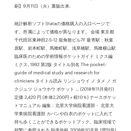
刷】9月11日（火）重版出来.
統計解析ソフトStataの価格購入の入口ページで
す。所属によって価格が異なります。 会場 東京都
千代田区東神田2-5-12 龍角散ビル7F 最寄駅：秋葉
原駅、岩本町駅、馬喰町駅、浅草橋駅、馬喰横山駅
臨床医のための学術情報ポケットガイド ミクス編
ミクス, 1992 第2版 タイトル別名 The pocket-
guide of medical study and research for
clinicians タイトル読み リンショウイ ノ タメ ノ ガ
クジュツ ジョウホウ ポケット … (2018年11月発行)
定価 2,420 円 (本体2,200円＋税10％) ナースポケッ
トマニュアル 編集：北里大学病院看護部・ 北里大
学東病院看護部 カバンや白衣のポケットに入れて
持ち歩くことができるポケットブック。臨床現場で
頻繁に参照される 臨床外科 2008年10月号 (増刊号)