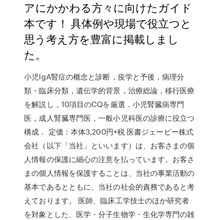
アにかかわる方々に向けたガイド
本です！ 具体例や現場で役立つと
思う考え方を豊富に掲載しまし
た。
小児IgA腎症の概念と診断，疫学と予後，病理分
類・臨床分類，遺伝学的背景，治療総論，移行医療
を解説し，10項目のCQを厳選．小児腎臓病専門
医，成人腎臓専門医，一般小児科医の診療に役立つ
構成． 定価：本体3,200円+税 医書ジェーピー株式
会社（以下「当社」といいます）は、お客さまの個
人情報の保護に細心の注意を払っています。お客さ
まの個人情報を保護することは、当社の事業活動の
基本であるとともに、当社の社会的責務であると考
えております。 医師、臨床工学技士のほか研究者
を対象とした、医学・分子生物学・生化学専門の雑